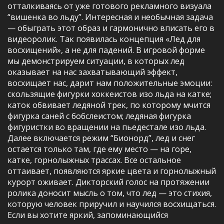
отталкиваясь от уже готового рекламного визуала
“вишенка во льду”. Интересная и необычная задача
— обыграть этот образ и гармонично вписать его в
видеоролик. Так появилась концепция «Лед для
восхищений», а не для падений. В игровой форме
мы демонстрируем ситуации, в которых лед
оказывает на нас захватывающий эффект,
восхищает нас, дарит нам положительные эмоции:
скользящие фигурки хоккеистов изо льда на катке;
каток обвивает ледяной трек, по которому мчится
фигурка саней с бобслеистом; ледяная фигурка
фигуристки во вращении на пьедестале изо льда.
Далее включается режим “Бионорд”, лед и снег
остается только там, где ему место — на горе,
катке, горнолыжных трассах. Все остальное
оттаивает, появляются яркие цвета и горнолыжный
курорт оживает. Дикторский голос на протяжении
ролика доносит мысль о том, что лед — это стихия,
которую человек приручил и научился восхищаться.
Если вы хотите яркий, запоминающийся