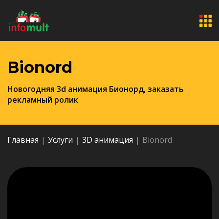
Bionord
Новогодняя 3d анимация Бионорд, заказать
рекламный ролик
Главная
|
Услуги
|
3D анимация
|
Bionord