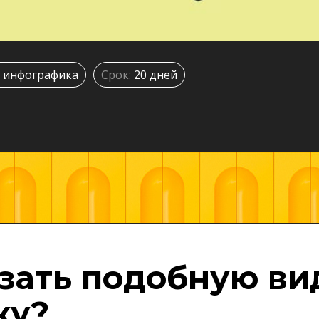
 инфографика
Срок:
20 дней
азать подобную ви
ку?