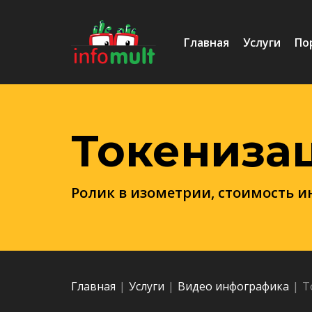
Главная
Услуги
По
Токениза
Ролик в изометрии, стоимость 
Главная
|
Услуги
|
Видео инфографика
|
Т