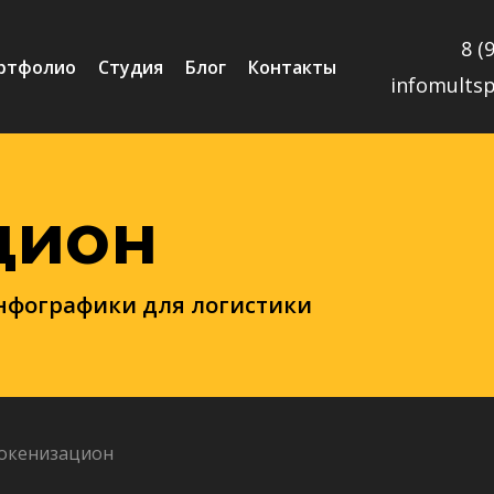
8 (
ртфолио
Студия
Блог
Контакты
infomults
цион
инфографики для логистики
окенизацион