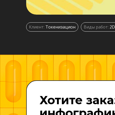
Клиент:
Токенизацион
Виды работ:
2D
Хотите зак
инфографи