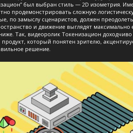
зацион” был выбран стиль — 2D изометрия. Име
ятно продемонстрировать сложную логистическу
ые, по замыслу сценаристов, должен преодолеть
пространство и движение выглядят максимально 
иже. Так, видеоролик Токенизацион доходчиво 
продукт, который понятен зрителю, акцентируе
авильное решение.