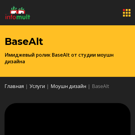
BaseAlt
Имиджевый ролик BaseAlt от студии моушн
дизайна
Главная
|
Услуги
|
Моушн дизайн
|
BaseAlt