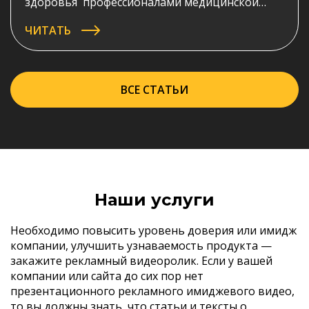
здоровья профессионалами медицинской
области? Созданная нами рекламная анимация
ЧИТАТЬ
для ROSMED.INFO подробно и очень доступно
отвечает на эти вопросы.
ВСЕ СТАТЬИ
Наши услуги
Необходимо повысить уровень доверия или имидж
компании, улучшить узнаваемость продукта —
закажите рекламный видеоролик. Если у вашей
компании или сайта до сих пор нет
презентационного рекламного имиджевого видео,
то вы должны знать, что статьи и тексты о