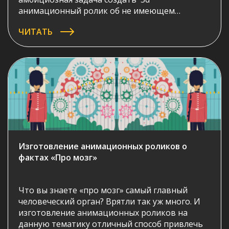
анимационный ролик об не имеющем
аналогов в мире продукте для оптимизации
ЧИТАТЬ
майнинга. Тематики, о которой все слышали,
но разбираются лишь немногие. Впрочем,
основная цель продукта COIN FLY сделать
майнинг доступным всем – а значит, наш
ролик должен […]
Изготовление анимационных роликов о
фактах «Про мозг»
Что вы знаете «про мозг» самый главный
человеческий орган? Врятли так уж много. И
изготовление анимационных роликов на
данную тематику отличный способ привлечь