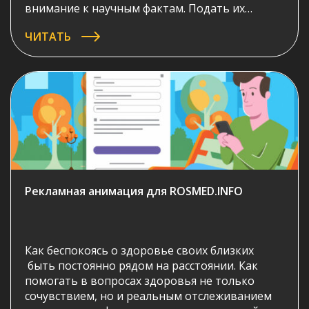
внимание к научным фактам. Подать их
интересно и самое главное наглядно.
ЧИТАТЬ
Представляем вашему вниманию научно-
популярный ролик «Про мозг» созданный
студией Инфомульт.
Рекламная анимация для ROSMED.INFO
Как беспокоясь о здоровье своих близких
быть постоянно рядом на расстоянии. Как
помогать в вопросах здоровья не только
сочувствием, но и реальным отслеживанием