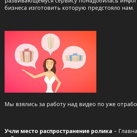
развивающемуся сервису понадобилась инфог
бизнеса изготовить которую предстояло нам.
Мы взялись за работу над видео по уже отраб
Учли место распространение ролика
– Главн