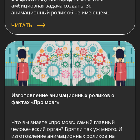
амбициозная задача создать 3d
анимационный ролик об не имеющем
аналогов в мире продукте для оптимизации
ЧИТАТЬ
майнинга. Тематики, о которой все слышали,
но разбираются лишь немногие. Впрочем,
основная цель продукта COIN FLY сделать
майнинг доступным всем – а значит, наш
ролик должен […]
Изготовление анимационных роликов о
фактах «Про мозг»
Что вы знаете «про мозг» самый главный
человеческий орган? Врятли так уж много. И
изготовление анимационных роликов на