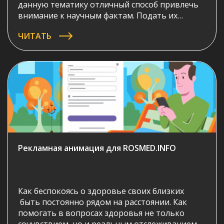
данную тематику отличный способ привлечь
внимание к научным фактам. Подать их
интересно и самое главное наглядно.
ЧИТАТЬ
Представляем вашему вниманию научно-
популярный ролик «Про мозг» созданный
студией Инфомульт.
Рекламная анимация для ROSMED.INFO
Как беспокоясь о здоровье своих близких
быть постоянно рядом на расстоянии. Как
помогать в вопросах здоровья не только