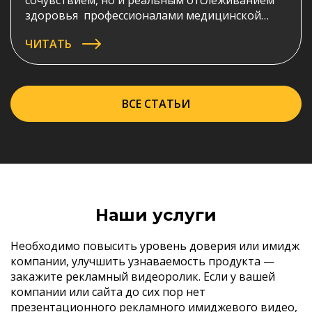
сочувствием, но и реальным отслеживанием
здоровья профессионалами медицинской
области? Созданная нами рекламная анимация
ЧИТАТЬ
для ROSMED.INFO подробно и очень доступно
отвечает на эти вопросы.
ВСЕ СТАТЬИ
Наши услуги
Необходимо повысить уровень доверия или имидж
компании, улучшить узнаваемость продукта —
закажите рекламный видеоролик. Если у вашей
компании или сайта до сих пор нет
презентационного рекламного имиджевого видео,