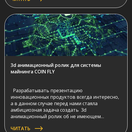
3d анимационный ролик для системы
майнинга COIN FLY
Разрабатывать презентацию
инновационных продуктов всегда интересно,
а в данном случае перед нами стаяла
амбициозная задача создать 3d
анимационный ролик об не имеющем
аналогов в мире продукте для оптимизации
ЧИТАТЬ
майнинга. Тематики, о которой все слышали,