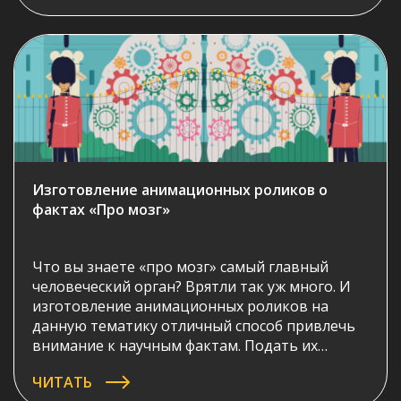
но разбираются лишь немногие. Впрочем,
основная цель продукта COIN FLY сделать
майнинг доступным всем – а значит, наш
ролик должен […]
Изготовление анимационных роликов о
фактах «Про мозг»
Что вы знаете «про мозг» самый главный
человеческий орган? Врятли так уж много. И
изготовление анимационных роликов на
данную тематику отличный способ привлечь
внимание к научным фактам. Подать их
интересно и самое главное наглядно.
ЧИТАТЬ
Представляем вашему вниманию научно-