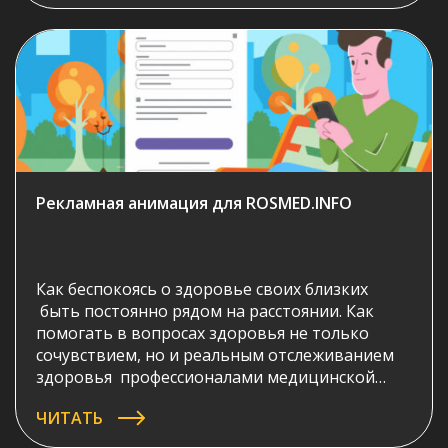
популярный ролик «Про мозг» созданный
студией Инфомульт.
Рекламная анимация для ROSMED.INFO
Как беспокоясь о здоровье своих близких
быть постоянно рядом на расстоянии. Как
помогать в вопросах здоровья не только
сочувствием, но и реальным отслеживанием
здоровья профессионалами медицинской
области? Созданная нами рекламная анимация
ЧИТАТЬ
для ROSMED.INFO подробно и очень доступно
отвечает на эти вопросы.