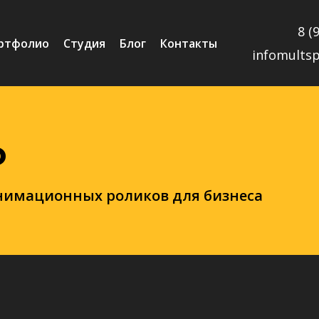
8 (
ртфолио
Студия
Блог
Контакты
infomults
о
нимационных роликов для бизнеса