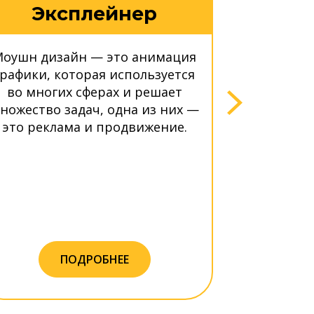
Эксплейнер
3D
оушн дизайн — это анимация
2D анимац
графики, которая используется
у зрител
во многих сферах и решает
рекламн
ножество задач, одна из них —
стильн
это реклама и продвижение.
мульт
продвин
ПОДРОБНЕЕ