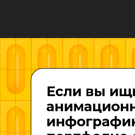
Если вы ищ
анимационн
инфографик