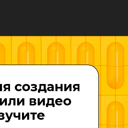
ля создания
или видео
зучите